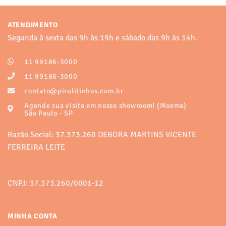
produto
produto
tem
tem
várias
várias
ATENDIMENTO
variantes.
variantes.
Segunda à sexta das 9h às 19h e sábado das 9h às 14h.
As
As
opções
opções
11 99186-3000
podem
podem
ser
ser
11 99186-3000
escolhidas
escolhidas
contato@pirulitinhos.com.br
na
na
Agende sua visita em nosso showroom! (Moema)
página
página
São Paulo - SP
do
do
produto
produto
Razão Social: 37.373.260 DEBORA MARTINS VICENTE
FERREIRA LEITE
CNPJ: 37.373.260/0001-12
MINHA CONTA