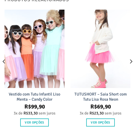
Vestido com Tutu Infantil Liso
TUTUSHORT – Saia Short com
Menta – Candy Color
Tutu Lisa Rosa Neon
R$
99,90
R$
69,90
3x de
R$
33,30
sem juros
3x de
R$
23,30
sem juros
VER OPÇÕES
VER OPÇÕES
Este
Este