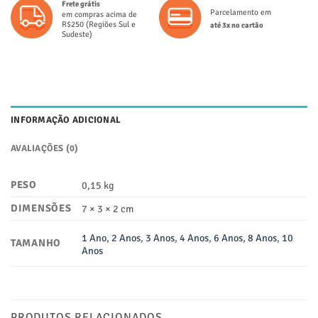
Frete grátis
Parcelamento em
em compras acima de
R$250 (Regiões Sul e
até 3x no cartão
Sudeste)
INFORMAÇÃO ADICIONAL
AVALIAÇÕES (0)
PESO
0,15 kg
DIMENSÕES
7 × 3 × 2 cm
1 Ano
,
2 Anos
,
3 Anos
,
4 Anos
,
6 Anos
,
8 Anos
,
10
TAMANHO
Anos
PRODUTOS RELACIONADOS