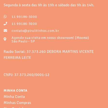
variantes.
variantes.
Segunda à sexta das 9h às 19h e sábado das 9h às 14h.
As
As
opções
opções
11 99186-3000
podem
podem
ser
ser
11 99186-3000
escolhidas
escolhidas
contato@pirulitinhos.com.br
na
na
Agende sua visita em nosso showroom! (Moema)
página
página
São Paulo - SP
do
do
produto
produto
Razão Social: 37.373.260 DEBORA MARTINS VICENTE
FERREIRA LEITE
CNPJ: 37.373.260/0001-12
MINHA CONTA
Minha Conta
Minhas Compras