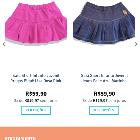
Saia Short Infanto Juvenil
Saia Short Infanto Juvenil
Pregas Piquê Lisa Rosa Pink
Jeans Fake Azul Marinho
R$
59,90
R$
59,90
3x de
R$
19,97
sem juros
3x de
R$
19,97
sem juros
VER OPÇÕES
VER OPÇÕES
Este
Este
produto
produto
tem
tem
várias
várias
ATENDIMENTO