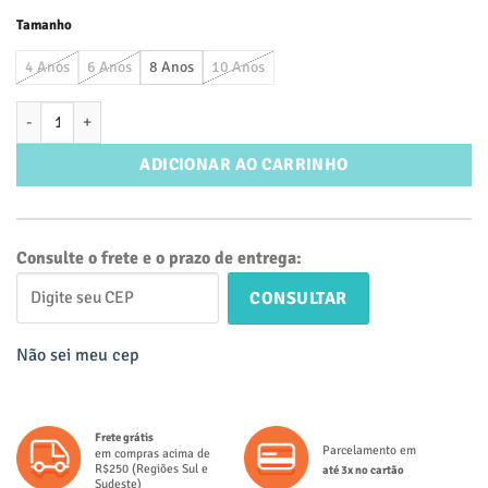
Tamanho
4 Anos
6 Anos
8 Anos
10 Anos
Vestido com Tutu Infantil Liso Rosa Bebê – Candy Color quantidade
ADICIONAR AO CARRINHO
Consulte o frete e o prazo de entrega:
CONSULTAR
Não sei meu cep
Frete grátis
Parcelamento em
em compras acima de
R$250 (Regiões Sul e
até 3x no cartão
Sudeste)