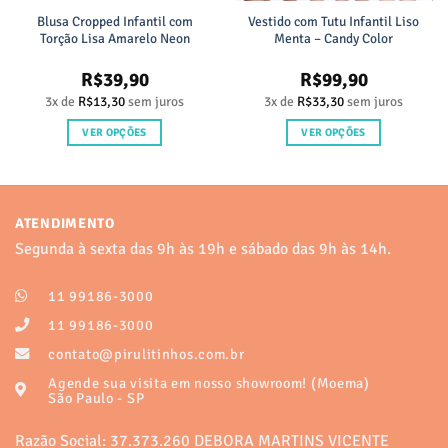
Blusa Cropped Infantil com
Vestido com Tutu Infantil Liso
Torção Lisa Amarelo Neon
Menta – Candy Color
R$
39,90
R$
99,90
3x de
R$
13,30
sem juros
3x de
R$
33,30
sem juros
VER OPÇÕES
VER OPÇÕES
Este
Este
produto
produto
tem
tem
várias
várias
ATENDIMENTO
variantes.
variantes.
Segunda à sexta das 9h às 19h e sábado das 9h às 14h.
As
As
opções
opções
11 99186-3000
podem
podem
ser
ser
11 99186-3000
escolhidas
escolhidas
contato@pirulitinhos.com.br
na
na
Agende sua visita em nosso showroom! (Moema)
página
página
São Paulo - SP
do
do
produto
produto
Razão Social: 37.373.260 DEBORA MARTINS VICENTE