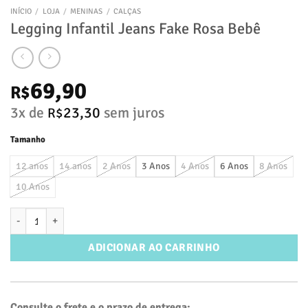
INÍCIO
/
LOJA
/
MENINAS
/
CALÇAS
Legging Infantil Jeans Fake Rosa Bebê
69,90
R$
3x de
23,30
sem juros
R$
Tamanho
12 anos
14 anos
2 Anos
3 Anos
4 Anos
6 Anos
8 Anos
10 Anos
Legging Infantil Jeans Fake Rosa Bebê quantidade
ADICIONAR AO CARRINHO
Consulte o frete e o prazo de entrega: