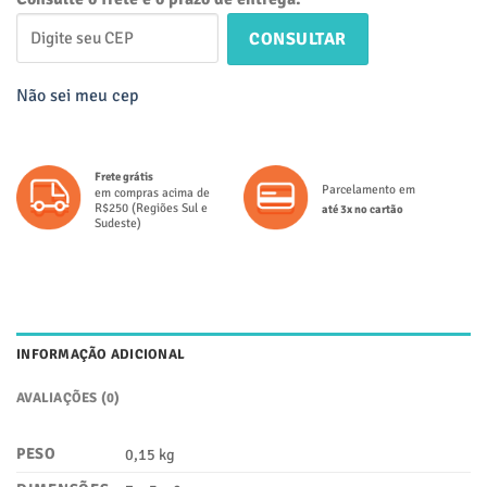
CONSULTAR
Não sei meu cep
Frete grátis
Parcelamento em
em compras acima de
R$250 (Regiões Sul e
até 3x no cartão
Sudeste)
INFORMAÇÃO ADICIONAL
AVALIAÇÕES (0)
PESO
0,15 kg