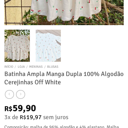
INÍCIO
/
LOJA
/
MENINAS
/
BLUSAS
Batinha Ampla Manga Dupla 100% Algodão
Cerejinhas Off White
59,90
R$
3x de
19,97
sem juros
R$
Composição: malha de 96% algodão e 4% elastano. Malha