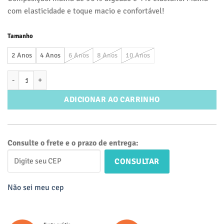
com elasticidade e toque macio e confortável!
Tamanho
2 Anos
4 Anos
6 Anos
8 Anos
10 Anos
Batinha Ampla Manga Dupla 100% Algodão Cerejinhas Off White qua
ADICIONAR AO CARRINHO
Consulte o frete e o prazo de entrega:
CONSULTAR
Não sei meu cep