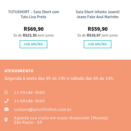
TUTUSHORT – Saia Short com
Saia Short Infanto Juvenil
Tutu Lisa Preta
Jeans Fake Azul Marinho
R$
69,90
R$
59,90
3x de
R$
23,30
sem juros
3x de
R$
19,97
sem juros
VER OPÇÕES
VER OPÇÕES
Este
Este
produto
produto
tem
tem
várias
várias
ATENDIMENTO
variantes.
variantes.
Segunda à sexta das 9h às 19h e sábado das 9h às 14h.
As
As
opções
opções
11 99186-3000
podem
podem
ser
ser
11 99186-3000
escolhidas
escolhidas
contato@pirulitinhos.com.br
na
na
Agende sua visita em nosso showroom! (Moema)
página
página
São Paulo - SP
do
do
produto
produto