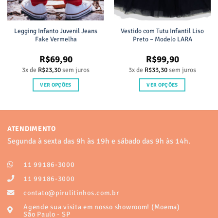
Legging Infanto Juvenil Jeans
Vestido com Tutu Infantil Liso
Fake Vermelha
Preto – Modelo LARA
R$
69,90
R$
99,90
3x de
R$
23,30
sem juros
3x de
R$
33,30
sem juros
VER OPÇÕES
VER OPÇÕES
Este
Este
produto
produto
tem
tem
várias
várias
ATENDIMENTO
variantes.
variantes.
Segunda à sexta das 9h às 19h e sábado das 9h às 14h.
As
As
opções
opções
11 99186-3000
podem
podem
ser
ser
11 99186-3000
escolhidas
escolhidas
contato@pirulitinhos.com.br
na
na
Agende sua visita em nosso showroom! (Moema)
página
página
São Paulo - SP