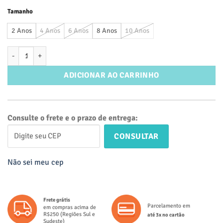
Tamanho
2 Anos
4 Anos
6 Anos
8 Anos
10 Anos
Vestido Rodado Midi Infantil Alça Regulável Estampa Flores Fundo A
ADICIONAR AO CARRINHO
Consulte o frete e o prazo de entrega:
CONSULTAR
Não sei meu cep
Frete grátis
Parcelamento em
em compras acima de
R$250 (Regiões Sul e
até 3x no cartão
Sudeste)