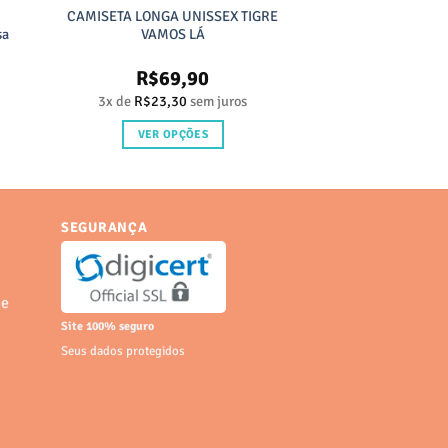
%
CAMISETA LONGA UNISSEX TIGRE
sa
VAMOS LÁ
R$
69,90
reço
3x de
R$
23,30
sem juros
tual
VER OPÇÕES
$29,90.
Este
produto
tem
SEGURANÇA
várias
variantes.
As
opções
 e
podem
Site 100% seguro
ser
Seus dados protegidos
escolhidas
na
página
do