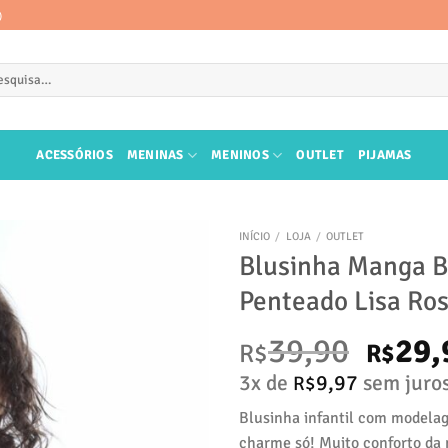
)
quisar
ACESSÓRIOS
MENINAS
MENINOS
OUTLET
PIJAMAS
INÍCIO
/
LOJA
/
OUTLET
Blusinha Manga 
Penteado Lisa Ro
O
39,90
29,
R$
R$
preço
3x de
9,97
sem juro
R$
origi
Blusinha infantil com model
charme só! Muito conforto da 