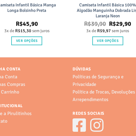
amiseta Infantil Básica Manga
Camiseta Infantil Básica 100
Longa Bolsinho Preta
Algodão Manguinha Dobrada Li
Laranja Neon
O
O
R$
45,90
R$
39,90
R$
29,90
preço
p
3x de
R$
15,30
sem juros
3x de
R$
9,97
sem juros
original
a
era:
é:
VER OPÇÕES
VER OPÇÕES
R$39,90.
R
Este
Este
produto
produto
tem
tem
HA CONTA
DÚVIDAS
várias
várias
variantes.
variantes.
ha Conta
Políticas de Segurança e
As
As
has Compras
Privacidade
opções
opções
 Carrinho
Política de Trocas, Devoluções
podem
podem
Arrependimentos
ser
ser
TITUCIONAL
escolhidas
escolhidas
e a Pirulitinhos
REDES SOCIAIS
na
na
tato
página
página
do
do