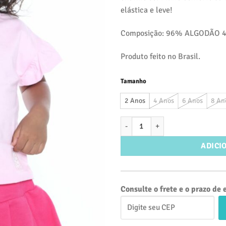
era:
elástica e leve!
R$39,
Composição: 96% ALGODÃO 
Produto feito no Brasil.
Tamanho
2 Anos
4 Anos
6 Anos
8 An
Blusinha Manga Babadinhos 100%
ADICI
Consulte o frete e o prazo de 