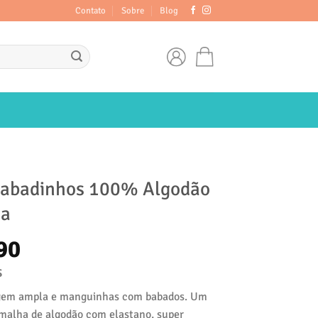
Contato
Sobre
Blog
Babadinhos 100% Algodão
sa
O
90
preço
s
nal
atual
agem ampla e manguinhas com babados. Um
malha de algodão com elastano, super