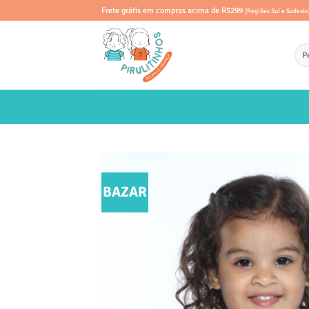
Skip
Frete grátis em compras acima de R$299
(Regiões Sul e Sudeste
to
content
Pes
por:
BAZAR