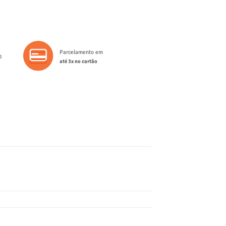
Parcelamento em
0
até 3x no cartão