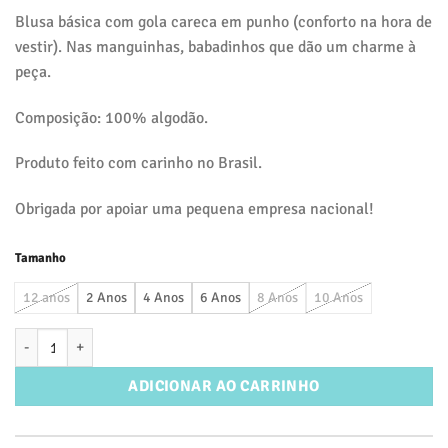
Blusa básica com gola careca em punho (conforto na hora de
vestir). Nas manguinhas, babadinhos que dão um charme à
peça.
Composição: 100% algodão.
Produto feito com carinho no Brasil.
Obrigada por apoiar uma pequena empresa nacional!
Tamanho
12 anos
2 Anos
4 Anos
6 Anos
8 Anos
10 Anos
Blusinha Básica Canelada Algodão Manga Babados Chocolate quanti
ADICIONAR AO CARRINHO