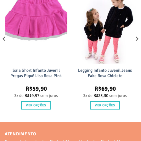
Saia Short Infanto Juvenil
Legging Infanto Juvenil Jeans
Pregas Piquê Lisa Rosa Pink
Fake Rosa Chiclete
R$
59,90
R$
69,90
3x de
R$
19,97
sem juros
3x de
R$
23,30
sem juros
VER OPÇÕES
VER OPÇÕES
Este
Este
produto
produto
tem
tem
várias
várias
ATENDIMENTO
variantes.
variantes.