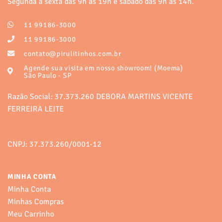
Segunda à sexta das 9h às 19h e sábado das 9h às 14h.
As
As
opções
opções
11 99186-3000
podem
podem
ser
ser
11 99186-3000
escolhidas
escolhidas
contato@pirulitinhos.com.br
na
na
Agende sua visita em nosso showroom! (Moema)
página
página
São Paulo - SP
do
do
produto
produto
Razão Social: 37.373.260 DEBORA MARTINS VICENTE
FERREIRA LEITE
CNPJ: 37.373.260/0001-12
MINHA CONTA
Minha Conta
Minhas Compras
Meu Carrinho