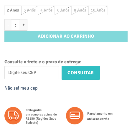
2 Anos
3 Anos
4 Anos
6 Anos
8 Anos
10 Anos
Bermuda Infantil Jeans Fake Preta quantidade
ADICIONAR AO CARRINHO
Consulte o frete e o prazo de entrega:
CONSULTAR
Não sei meu cep
Frete grátis
Parcelamento em
em compras acima de
R$250 (Regiões Sul e
até 3x no cartão
Sudeste)