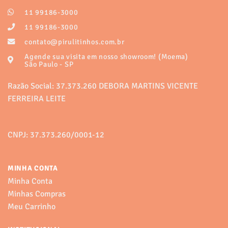
opções
opções
11 99186-3000
podem
podem
ser
ser
11 99186-3000
escolhidas
escolhidas
contato@pirulitinhos.com.br
na
na
Agende sua visita em nosso showroom! (Moema)
página
página
São Paulo - SP
do
do
produto
produto
Razão Social: 37.373.260 DEBORA MARTINS VICENTE
FERREIRA LEITE
CNPJ: 37.373.260/0001-12
MINHA CONTA
Minha Conta
Minhas Compras
Meu Carrinho