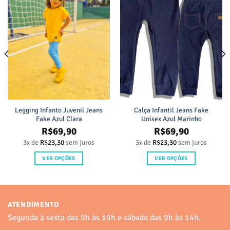
Legging Infanto Juvenil Jeans
Calça Infantil Jeans Fake
Fake Azul Clara
Unisex Azul Marinho
R$
69,90
R$
69,90
3x de
R$
23,30
sem juros
3x de
R$
23,30
sem juros
VER OPÇÕES
VER OPÇÕES
Este
Este
produto
produto
tem
tem
várias
várias
ATENDIMENTO
variantes.
variantes.
Segunda à sexta das 9h às 19h e sábado das 9h às 14h.
As
As